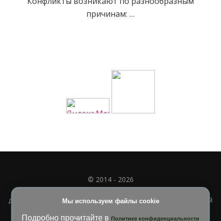
Конфликты возникают по разнообразным
причинам: …
© 2014 - 2026
Полное или частичное использование материала
допускается только при наличии активной и индексируемой
Мы используем файлы cookie
ссылки на
УЧИМСЯ ВМЕСТЕ
Подробно прочитайте в
Политике конфиденциальности