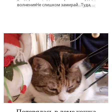
волненияНе слишком замирай…Туда, …