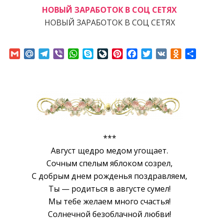
НОВЫЙ ЗАРАБОТОК В СОЦ СЕТЯХ
НОВЫЙ ЗАРАБОТОК В СОЦ СЕТЯХ
Gmail
Mail.Ru
Telegram
Viber
WhatsApp
Skype
LiveJournal
Pinterest
Facebook
Twitter
VK
Odnoklass
Отпр
***
Август щедро медом угощает.
Сочным спелым яблоком созрел,
C добрым днем рожденья поздравляем,
Ты — родиться в августе сумел!
Мы тебе желаем много счастья!
Солнечной безоблачной любви!