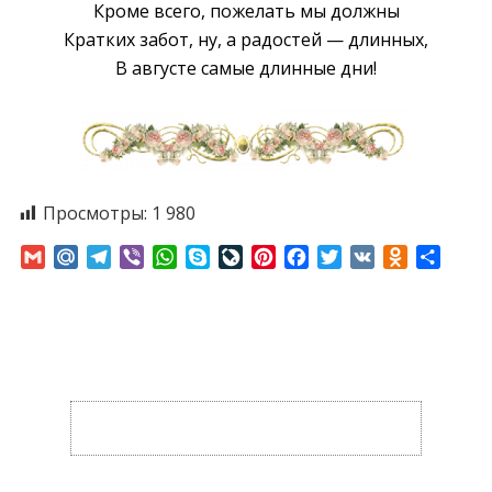
Кроме всего, пожелать мы должны
Кратких забот, ну, a радостей — длинных,
B августе самые длинные дни!
Просмотры:
1 980
Gmail
Mail.Ru
Telegram
Viber
WhatsApp
Skype
LiveJournal
Pinterest
Facebook
Twitter
VK
Odnoklass
Отпр