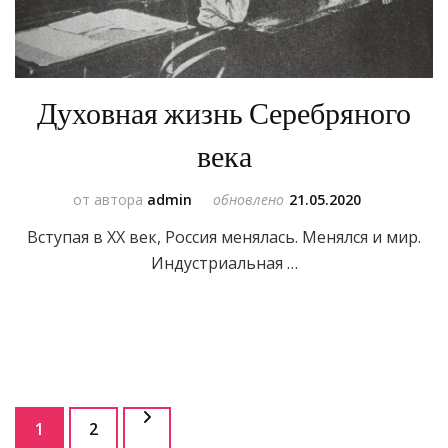
Духовная жизнь Серебряного
века
от автора
admin
обновлено
21.05.2020
Вступая в XX век, Россия менялась. Менялся и мир.
Индустриальная …
Пагинация
Страница
Страница
1
2
записей