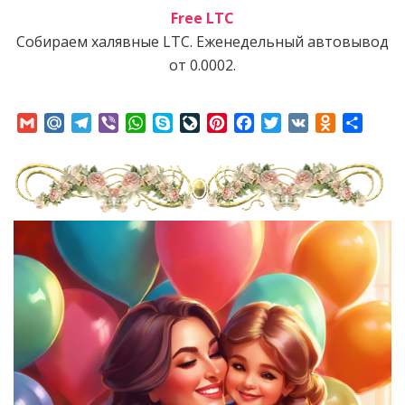
Free LTC
Собираем халявные LTC. Еженедельный автовывод
от 0.0002.
Gmail
Mail.Ru
Telegram
Viber
WhatsApp
Skype
LiveJournal
Pinterest
Facebook
Twitter
VK
Odnoklass
Отпр