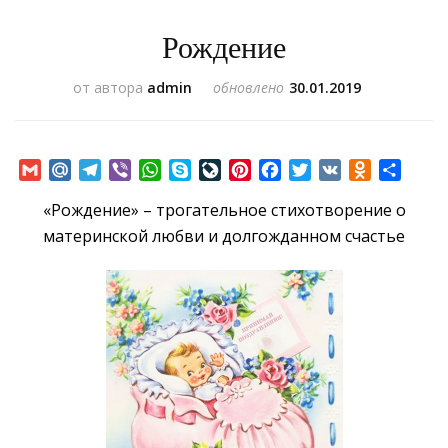
Рождение
от автора
admin
обновлено
30.01.2019
Gmail
Mail.Ru
Telegram
Viber
WhatsApp
Skype
LiveJournal
Pinterest
Facebook
Twitter
VK
Odnoklass
Отпр
«Рождение» – трогательное стихотворение о
материнской любви и долгожданном счастье