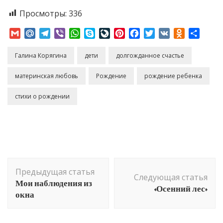
Просмотры:
336
Gmail
Mail.Ru
Telegram
Viber
WhatsApp
Skype
LiveJournal
Pinterest
Facebook
Twitter
VK
Odnoklass
Отпр
Галина Корягина
дети
долгожданное счастье
материнская любовь
Рождение
рождение ребенка
стихи о рождении
Навигация
Предыдущая статья
по
Следующая статья
Мои наблюдения из
«Осенний лес»
записям
окна