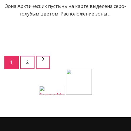
Зона Арктических пустынь на карте выделена серо-
голубым цветом Расположение зоны …
Пагинация
Страница
Страница
1
2
записей