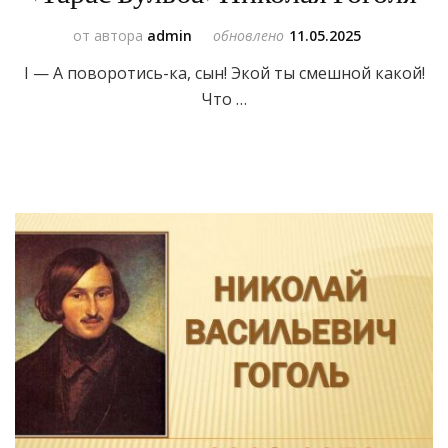
от автора
admin
обновлено
11.05.2025
I — А поворотись-ка, сын! Экой ты смешной какой!
Что …