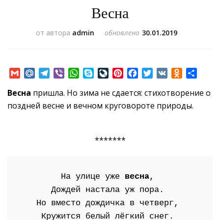
Весна
от автора
admin
обновлено
30.01.2019
Gmail
Mail.Ru
Telegram
Viber
WhatsApp
Skype
LiveJournal
Pinterest
Facebook
Twitter
VK
Odnoklass
Отпр
Весна
пришла. Но зима не сдается: стихотворение о
поздней весне и вечном круговороте природы.
*******
На улице уже 
весна
, 
Дождей настала уж пора. 
Но вместо дождичка в четверг, 
Кружится белый лёгкий снег. 