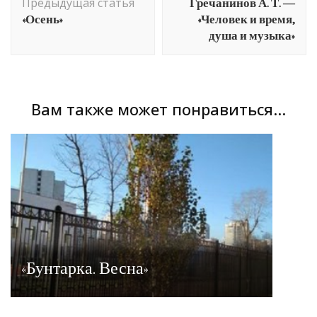
Гречанинов А. Т. —
Предыдущая статья
записям
«Осень»
«Человек и время,
душа и музыка»
Вам также может понравиться...
«Бунтарка. Весна»