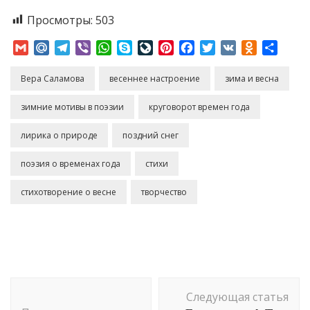
Просмотры:
503
Gmail
Mail.Ru
Telegram
Viber
WhatsApp
Skype
LiveJournal
Pinterest
Facebook
Twitter
VK
Odnoklass
Отпр
Вера Саламова
весеннее настроение
зима и весна
зимние мотивы в поэзии
круговорот времен года
лирика о природе
поздний снег
поэзия о временах года
стихи
стихотворение о весне
творчество
Навигация
Следующая статья
по