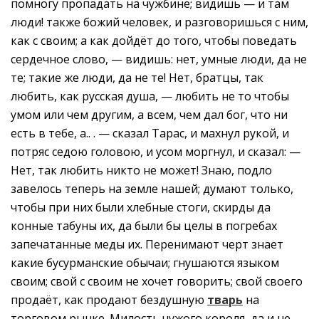
помногу пропадать на чужбине; видишь — и там
люди! также божий человек, и разговоришься с ним,
как с своим; а как дойдёт до того, чтобы поведать
сердечное слово, — видишь: нет, умные люди, да не
те; такие же люди, да не те! Нет, братцы, так
любить, как русская душа, — любить не то чтобы
умом или чем другим, а всем, чем дал бог, что ни
есть в тебе, а.. . — сказал Тарас, и махнул рукой, и
потряс седою головою, и усом моргнул, и сказал: —
Нет, так любить никто не может! Знаю, подло
завелось теперь на земле нашей; думают только,
чтобы при них были хлебные стоги, скирды да
конные табуны их, да были бы целы в погребах
запечатанные меды их. Перенимают черт знает
какие бусурманские обычаи; гнушаются языком
своим; свой с своим не хочет говорить; свой своего
продаёт, как продают бездушную
тварь
на
торговом рынке. Милость чужого короля, да и не