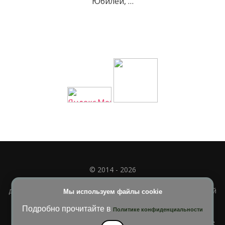
Юбилей, …
© 2014 - 2026
Полное или частичное использование материала
допускается только при наличии активной и индексируемой
Мы используем файлы cookie
ссылки на
УЧИМСЯ ВМЕСТЕ
Подробно прочитайте в
Политике конфиденциальности
Blossom Diva | Разработана
Темы Blossom
. На платформе