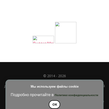
© 2014 - 2026
Полное или частичное использование материала
допускается только при наличии активной и индексируемой
Мы используем файлы cookie
ссылки на
УЧИМСЯ ВМЕСТЕ
Подробно прочитайте в
Политике конфиденциальности
Blossom Diva | Разработана
Темы Blossom
. На платформе
OK
WordPress
.