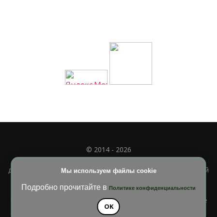
© 2014 - 2026
Полное или частичное использование материала
допускается только при наличии активной и индексируемой
Мы используем файлы cookie
ссылки на
УЧИМСЯ ВМЕСТЕ
Подробно прочитайте в
Политике конфиденциальности
Blossom Diva | Разработана
Темы Blossom
. На платформе
OK
WordPress
.