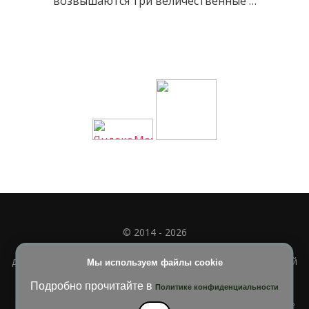
возвышаются три величественные …
© 2014 - 2026
Полное или частичное использование материала
допускается только при наличии активной и индексируемой
Мы используем файлы cookie
ссылки на
УЧИМСЯ ВМЕСТЕ
Подробно прочитайте в
Политике конфиденциальности
Blossom Diva | Разработана
Темы Blossom
. На платформе