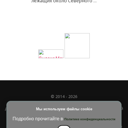
лежащих около Северного …
© 2014 - 2026
Полное или частичное использование материала
допускается только при наличии активной и индексируемой
Мы используем файлы cookie
ссылки на
УЧИМСЯ ВМЕСТЕ
Подробно прочитайте в
Политике конфиденциальности
Blossom Diva | Разработана
Темы Blossom
. На платформе