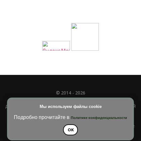
© 2014 - 2026
Полное или частичное использование материала
допускается только при наличии активной и индексируемой
Мы используем файлы cookie
ссылки на
УЧИМСЯ ВМЕСТЕ
Подробно прочитайте в
Политике конфиденциальности
Blossom Diva | Разработана
Темы Blossom
. На платформе
OK
WordPress
.