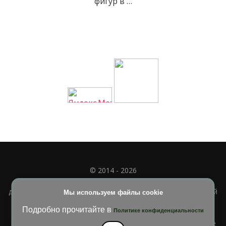
фигур в …
© 2014 - 2026
Полное или частичное использование материала
допускается только при наличии активной и индексируемой
Мы используем файлы cookie
ссылки на
УЧИМСЯ ВМЕСТЕ
Подробно прочитайте в
Политике конфиденциальности
Blossom Diva | Разработана
Темы Blossom
. На платформе