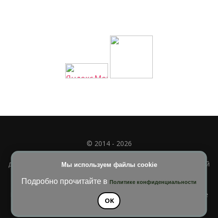
© 2014 - 2026
Полное или частичное использование материала
допускается только при наличии активной и индексируемой
Мы используем файлы cookie
ссылки на
УЧИМСЯ ВМЕСТЕ
Подробно прочитайте в
Политике конфиденциальности
Blossom Diva | Разработана
Темы Blossom
. На платформе
OK
WordPress
.