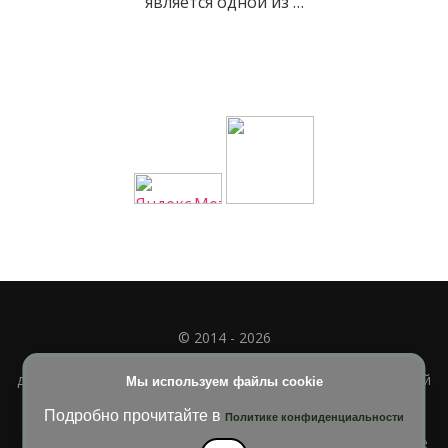
является одной из …
© 2014 - 2026
Полное или частичное использование материала
допускается только при наличии активной и индексируемой
Мы используем файлы cookie
ссылки на
УЧИМСЯ ВМЕСТЕ
Подробно прочитайте в
Политике конфиденциальности
Blossom Diva | Разработана
Темы Blossom
. На платформе