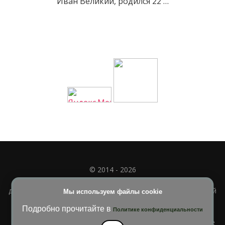
Иван Великий, родился 22 …
© 2014 - 2026
Полное или частичное использование материала
допускается только при наличии активной и индексируемой
Мы используем файлы cookie
ссылки на
УЧИМСЯ ВМЕСТЕ
Подробно прочитайте в
Политике конфиденциальности
Blossom Diva | Разработана
Темы Blossom
. На платформе