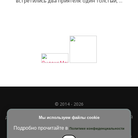
встретились два приятеля: один толстый, …
© 2014 - 2026
Полное или частичное использование материала
допускается только при наличии активной и индексируемой
Мы используем файлы cookie
ссылки на
УЧИМСЯ ВМЕСТЕ
Подробно прочитайте в
Политике конфиденциальности
Blossom Diva | Разработана
Темы Blossom
. На платформе