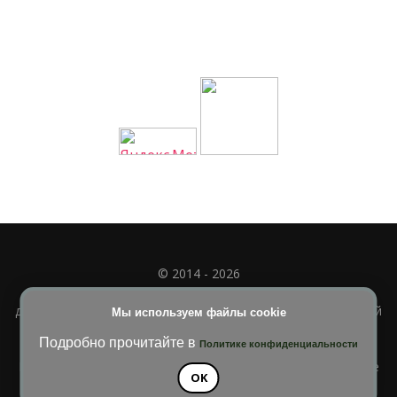
© 2014 - 2026
Полное или частичное использование материала
допускается только при наличии активной и индексируемой
Мы используем файлы cookie
ссылки на
УЧИМСЯ ВМЕСТЕ
Подробно прочитайте в
Политике конфиденциальности
Blossom Diva | Разработана
Темы Blossom
. На платформе
OK
WordPress
.