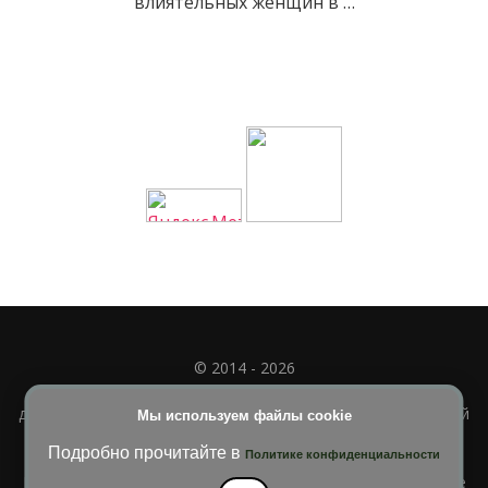
влиятельных женщин в …
© 2014 - 2026
Полное или частичное использование материала
допускается только при наличии активной и индексируемой
Мы используем файлы cookie
ссылки на
УЧИМСЯ ВМЕСТЕ
Подробно прочитайте в
Политике конфиденциальности
Blossom Diva | Разработана
Темы Blossom
. На платформе