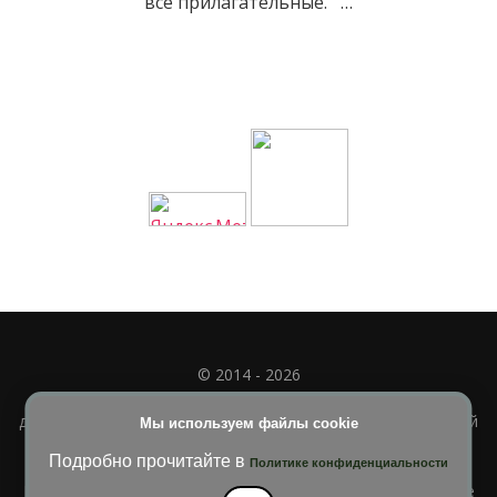
все прилагательные. …
© 2014 - 2026
Полное или частичное использование материала
допускается только при наличии активной и индексируемой
Мы используем файлы cookie
ссылки на
УЧИМСЯ ВМЕСТЕ
Подробно прочитайте в
Политике конфиденциальности
Blossom Diva | Разработана
Темы Blossom
. На платформе