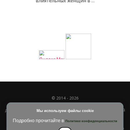
влиятельных женщин в …
© 2014 - 2026
Полное или частичное использование материала
допускается только при наличии активной и индексируемой
Мы используем файлы cookie
ссылки на
УЧИМСЯ ВМЕСТЕ
Подробно прочитайте в
Политике конфиденциальности
Blossom Diva | Разработана
Темы Blossom
. На платформе