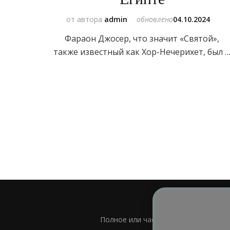
от автора
admin
обновлено
04.10.2024
Фараон Джосер, что значит «Святой»,
также известный как Хор-Нечерихет, был 
Полное или частичное использовани