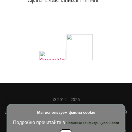
Афанасьевич занимает особое …
© 2014 - 2026
Полное или частичное использование материала
допускается только при наличии активной и индексируемой
Мы используем файлы cookie
ссылки на
УЧИМСЯ ВМЕСТЕ
Подробно прочитайте в
Политике конфиденциальности
Blossom Diva | Разработана
Темы Blossom
. На платформе