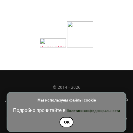
© 2014 - 2026
Полное или частичное использование материала
допускается только при наличии активной и индексируемой
Мы используем файлы cookie
ссылки на
УЧИМСЯ ВМЕСТЕ
Подробно прочитайте в
Политике конфиденциальности
Blossom Diva | Разработана
Темы Blossom
. На платформе
OK
WordPress
.