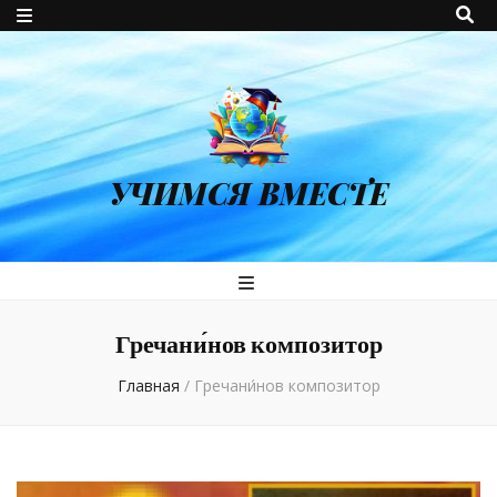
УЧИМСЯ ВМЕСТЕ
Гречани́нов композитор
Главная
/
Гречани́нов композитор