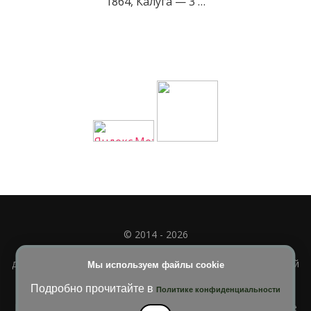
1864, Калуга — 3 …
© 2014 - 2026
Полное или частичное использование материала
допускается только при наличии активной и индексируемой
Мы используем файлы cookie
ссылки на
УЧИМСЯ ВМЕСТЕ
Подробно прочитайте в
Политике конфиденциальности
Blossom Diva | Разработана
Темы Blossom
. На платформе