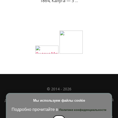
1864, Калуга — 3 …
© 2014 - 2026
Полное или частичное использование материала
допускается только при наличии активной и индексируемой
Мы используем файлы cookie
ссылки на
УЧИМСЯ ВМЕСТЕ
Подробно прочитайте в
Политике конфиденциальности
Blossom Diva | Разработана
Темы Blossom
. На платформе