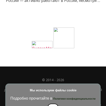
России — активно работают в России, несмотря …
© 2014 - 2026
Полное или частичное использование материала
допускается только при наличии активной и индексируемой
Мы используем файлы cookie
ссылки на
УЧИМСЯ ВМЕСТЕ
Подробно прочитайте в
Политике конфиденциальности
Blossom Diva | Разработана
Темы Blossom
. На платформе