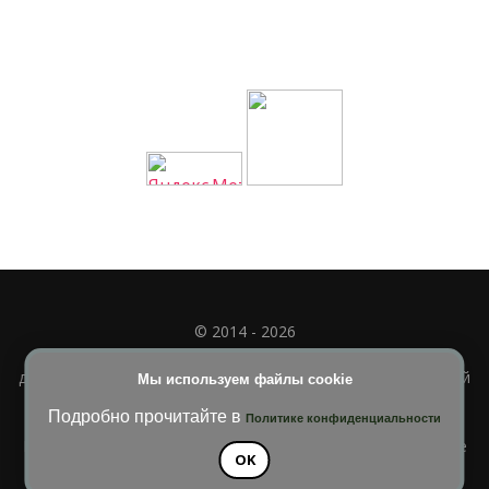
© 2014 - 2026
Полное или частичное использование материала
допускается только при наличии активной и индексируемой
Мы используем файлы cookie
ссылки на
УЧИМСЯ ВМЕСТЕ
Подробно прочитайте в
Политике конфиденциальности
Blossom Diva | Разработана
Темы Blossom
. На платформе
OK
WordPress
.