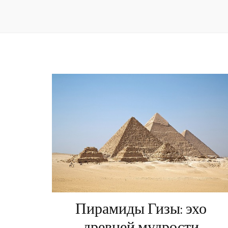
Пирамиды Гизы: эхо
древней мудрости