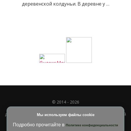
деревенской колдуньи. В деревне у …
© 2014 - 2026
Полное или частичное использование материала
допускается только при наличии активной и индексируемой
Мы используем файлы cookie
ссылки на
УЧИМСЯ ВМЕСТЕ
Подробно прочитайте в
Политике конфиденциальности