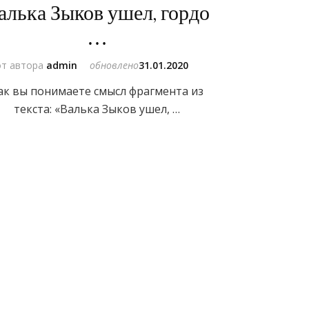
алька Зыков ушел, гордо
…
от автора
admin
обновлено
31.01.2020
ак вы понимаете смысл фрагмента из
текста: «Валька Зыков ушел, …