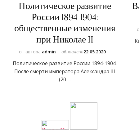
Политическое развитие
В
России 1894-1904:
общественные изменения
при Николае II
К
в
от автора
admin
обновлено
22.05.2020
Политическое развитие России 1894-1904.
После смерти императора Александра III
(20 …