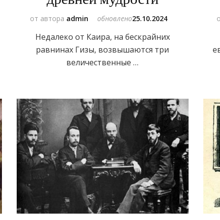
от автора
admin
обновлено
25.10.2024
Недалеко от Каира, на бескрайних
равнинах Гизы, возвышаются три
е
величественные …