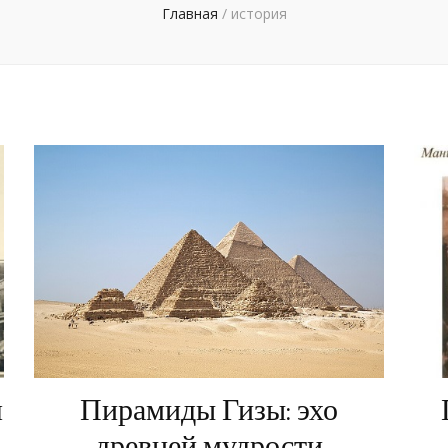
Главная
/
история
Пирамиды Гизы: эхо
я
древней мудрости