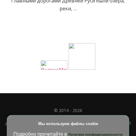
Главными дорогами Древней Руси были озера,
реки, …
© 2014 - 2026
Полное или частичное использование материала
допускается только при наличии активной и индексируемой
Мы используем файлы cookie
ссылки на
УЧИМСЯ ВМЕСТЕ
Подробно прочитайте в
Политике конфиденциальности