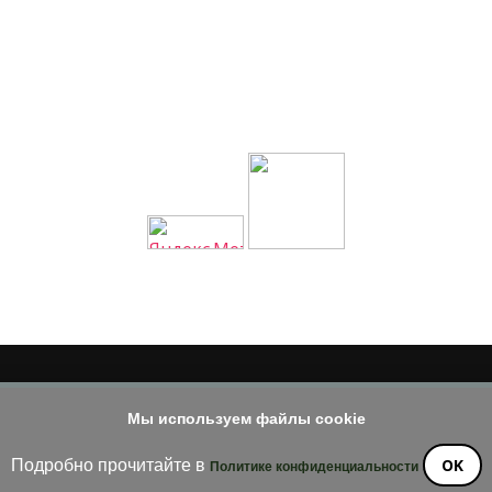
© 2014 - 2026
Мы используем файлы cookie
е материала допускается только при наличии активной и индек
OK
Подробно прочитайте в
Политике конфиденциальности
ossom Diva | Разработана
Темы Blossom
. На платформе
WordPre