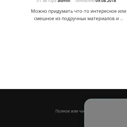
от автора
admin
обновлено
09.08.2018
Можно придумать что-то интересное или
смешное из подручных материалов и …
Полное или частичное использовани
Bl