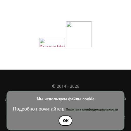
© 2014 - 2026
Полное или частичное использование материала
допускается только при наличии активной и индексируемой
Мы используем файлы cookie
ссылки на
УЧИМСЯ ВМЕСТЕ
Подробно прочитайте в
Политике конфиденциальности
Blossom Diva | Разработана
Темы Blossom
. На платформе
OK
WordPress
.