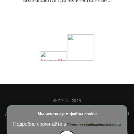
возвышаются три величественные …
© 2014 - 2026
Полное или частичное использование материала
допускается только при наличии активной и индексируемой
Мы используем файлы cookie
ссылки на
УЧИМСЯ ВМЕСТЕ
Подробно прочитайте в
Политике конфиденциальности
Blossom Diva | Разработана
Темы Blossom
. На платформе