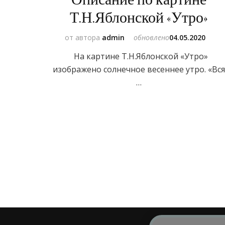
Т.Н.Яблонской «Утро»
от автора
admin
обновлено
04.05.2020
На картине Т.Н.Яблонской «Утро»
изображено солнечное весеннее утро. «Вс
…