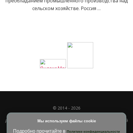
преобладанием промышленного производства над
сельском хозяйстве. Россия …
© 2014 - 2026
Полное или частичное использование материала
допускается только при наличии активной и индексируемой
Мы используем файлы cookie
ссылки на
УЧИМСЯ ВМЕСТЕ
Подробно прочитайте в
Политике конфиденциальности