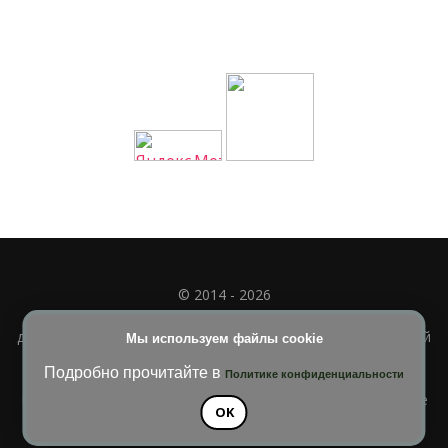
© 2014 - 2026
Полное или частичное использование материала
допускается только при наличии активной и индексируемой
Мы используем файлы cookie
ссылки на
УЧИМСЯ ВМЕСТЕ
Подробно прочитайте в
Политике конфиденциальности
Blossom Diva | Разработана
Темы Blossom
. На платформе
OK
WordPress
.