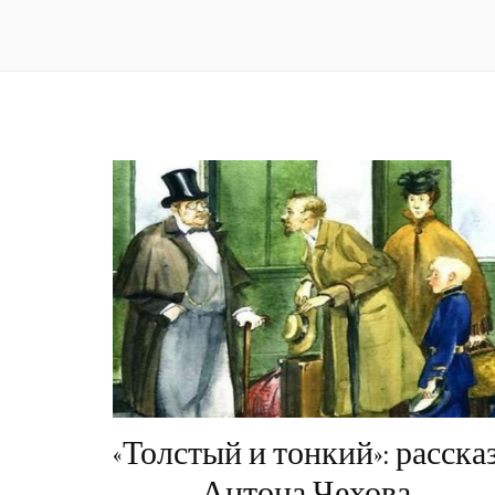
«Толстый и тонкий»: расска
Антона Чехова