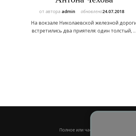
от автора
admin
обновлено
24.07.2018
На вокзале Николаевской железной дорог
встретились два приятеля: один толстый, 
Полное или частичное использовани