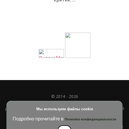
© 2014 - 2026
Полное или частичное использование материала
допускается только при наличии активной и индексируемой
Мы используем файлы cookie
ссылки на
УЧИМСЯ ВМЕСТЕ
Подробно прочитайте в
Политике конфиденциальности
Blossom Diva | Разработана
Темы Blossom
. На платформе