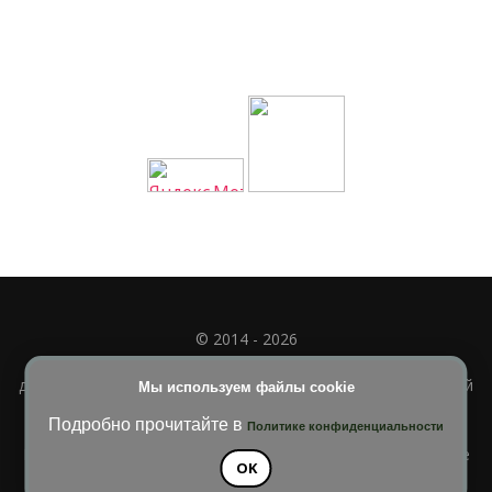
© 2014 - 2026
Полное или частичное использование материала
допускается только при наличии активной и индексируемой
Мы используем файлы cookie
ссылки на
УЧИМСЯ ВМЕСТЕ
Подробно прочитайте в
Политике конфиденциальности
Blossom Diva | Разработана
Темы Blossom
. На платформе
OK
WordPress
.