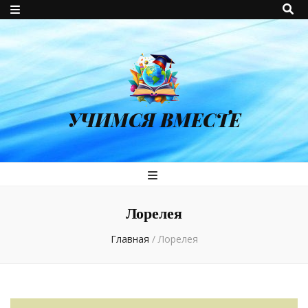
УЧИМСЯ ВМЕСТЕ
Лорелея
Главная
/
Лорелея