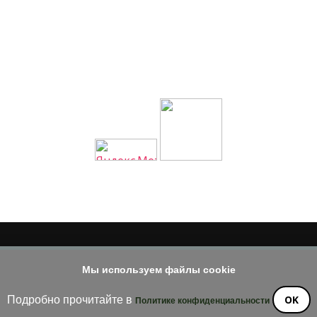
© 2014 - 2026
Мы используем файлы cookie
е материала допускается только при наличии активной и индек
OK
Подробно прочитайте в
Политике конфиденциальности
ossom Diva | Разработана
Темы Blossom
. На платформе
WordPre