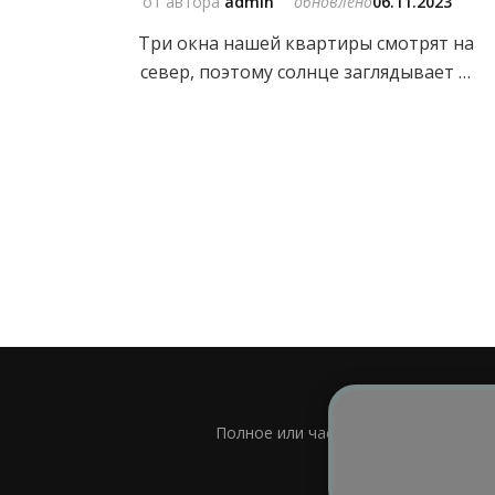
от автора
admin
обновлено
06.11.2023
Три окна нашей квартиры смотрят на
север, поэтому солнце заглядывает …
Полное или частичное использовани
Bl