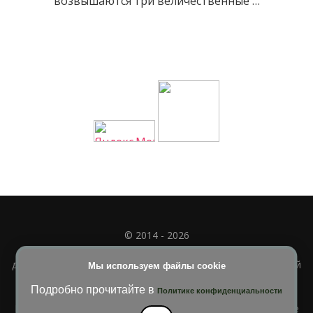
возвышаются три величественные …
© 2014 - 2026
Полное или частичное использование материала
допускается только при наличии активной и индексируемой
Мы используем файлы cookie
ссылки на
УЧИМСЯ ВМЕСТЕ
Подробно прочитайте в
Политике конфиденциальности
Blossom Diva | Разработана
Темы Blossom
. На платформе