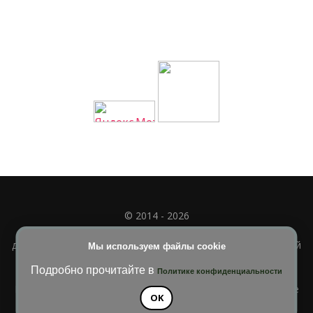
© 2014 - 2026
Полное или частичное использование материала
допускается только при наличии активной и индексируемой
Мы используем файлы cookie
ссылки на
УЧИМСЯ ВМЕСТЕ
Подробно прочитайте в
Политике конфиденциальности
Blossom Diva | Разработана
Темы Blossom
. На платформе
OK
WordPress
.