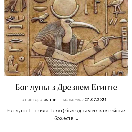
Бог луны в Древнем Египте
от автора
admin
обновлено
21.07.2024
Бог луны Тот (или Техут) был одним из важнейших
божеств …