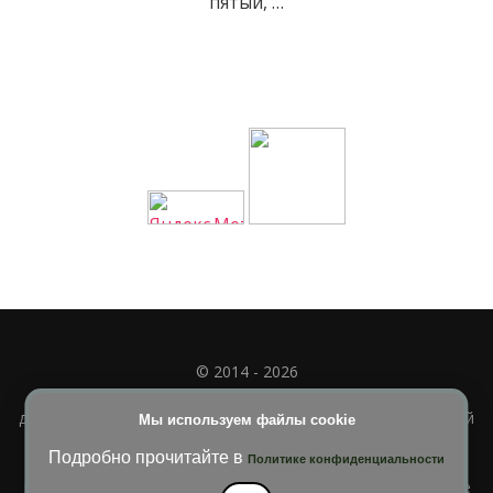
пятый, …
© 2014 - 2026
Полное или частичное использование материала
допускается только при наличии активной и индексируемой
Мы используем файлы cookie
ссылки на
УЧИМСЯ ВМЕСТЕ
Подробно прочитайте в
Политике конфиденциальности
Blossom Diva | Разработана
Темы Blossom
. На платформе